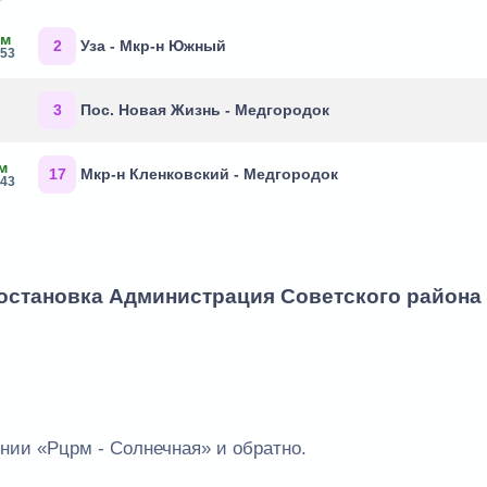
1м
2
Уза - Мкр-н Южный
:53
3
Пос. Новая Жизнь - Медгородок
м
17
Мкр-н Кленковский - Медгородок
:43
 остановка Администрация Советского района
нии «Рцрм - Солнечная» и обратно.