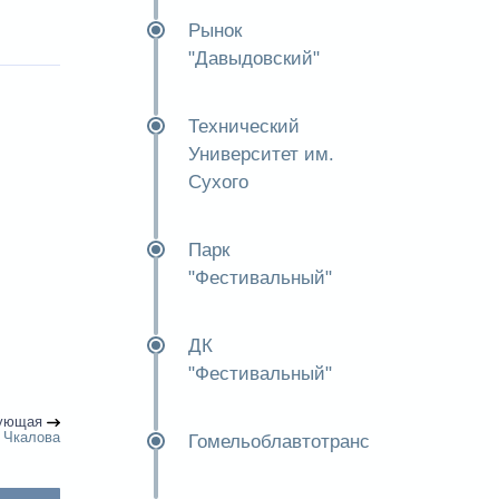
Рынок
"Давыдовский"
Технический
Университет им.
Сухого
Парк
"Фестивальный"
ДК
"Фестивальный"
ующая
 Чкалова
Гомельоблавтотранс