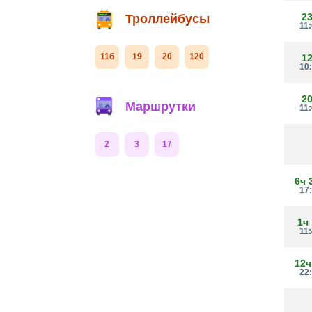
2
Троллейбусы
11
11б
19
20
120
1
10
2
Маршрутки
11
2
3
17
6ч 
17
1ч
11
12ч
22