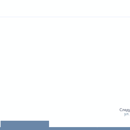
След
ул.