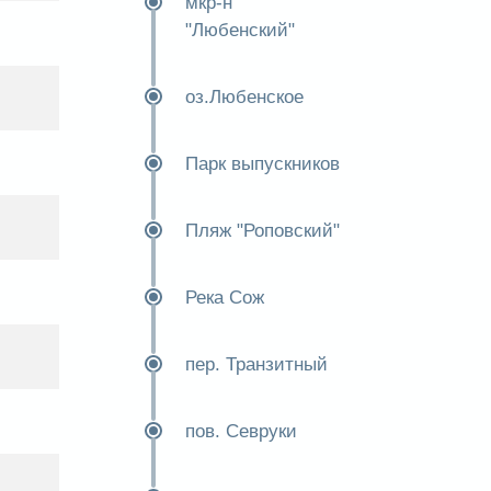
мкр-н
"Любенский"
оз.Любенское
Парк выпускников
Пляж "Роповский"
Река Сож
пер. Транзитный
пов. Севруки