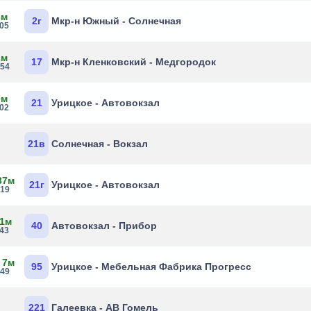
3м
2г
Мкр-н Южный - Солнечная
:05
2м
17
Мкр-н Кленковский - Медгородок
:54
0м
21
Урицкое - Автовокзал
:02
21в
Солнечная - Вокзал
37м
21г
Урицкое - Автовокзал
:19
 1м
40
Автовокзал - Прибор
:43
 7м
95
Урицкое - Мебельная Фабрика Прогресс
:49
221
Галеевка - АВ Гомель