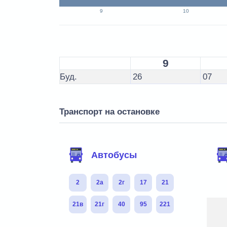
9
10
9
Буд.
26
07
Транспорт на остановке
Автобусы
2
2а
2г
17
21
21в
21г
40
95
221