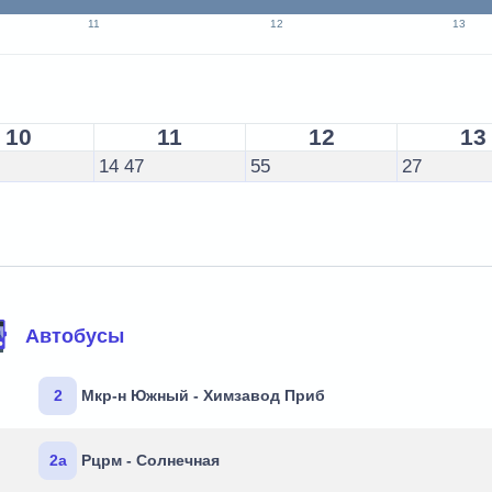
11
12
13
10
11
12
13
14
47
55
27
Автобусы
2
Мкр-н Южный - Химзавод Приб
2а
Рцрм - Солнечная