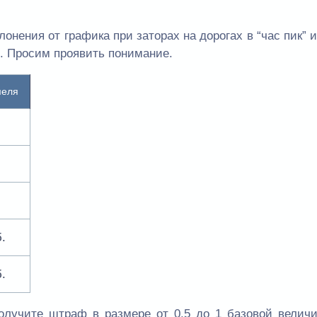
онения от графика при заторах на дорогах в “час пик” 
д. Просим проявить понимание.
меля
.
б.
олучите штраф в размере от 0,5 до 1 базовой величи