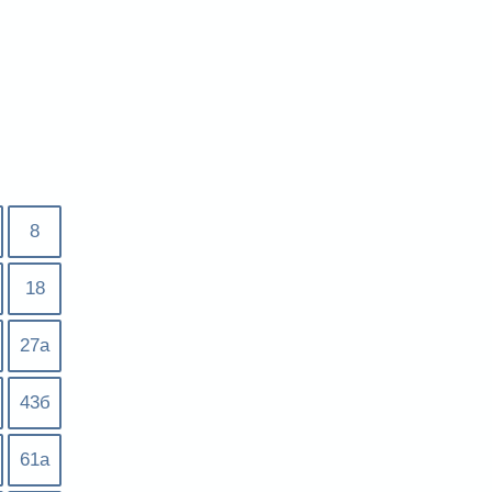
8
18
27а
43б
61а