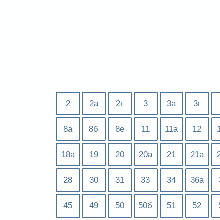
2
2а
2г
3
3а
3г
8а
8б
8е
11
11а
12
18а
19
20
20а
21
21а
28
30
31
33
34
36а
45
49
50
50б
51
52