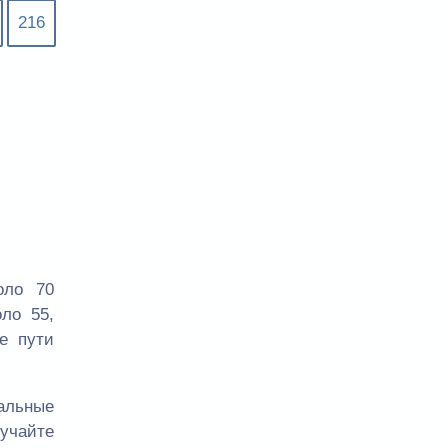
216
оло 70
ло 55,
е пути
уальные
учайте