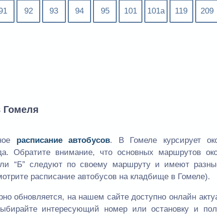
91
92
93
94
95
101
101а
119
209
в Гомеля
ьное
расписание автобусов
. В Гомеле курсирует ок
да. Обратите внимание, что основных маршрутов око
или “Б” следуют по своему маршруту и имеют разны
мотрите расписание автобусов на кладбище в Гомеле).
рно обновляется, на нашем сайте доступно онлайн акт
 выбирайте интересующий номер или остановку и пол