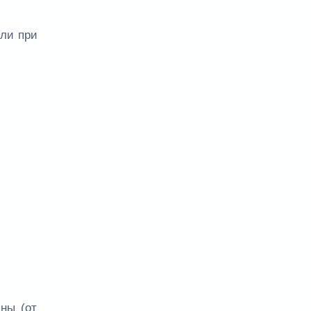
или при
ны (от