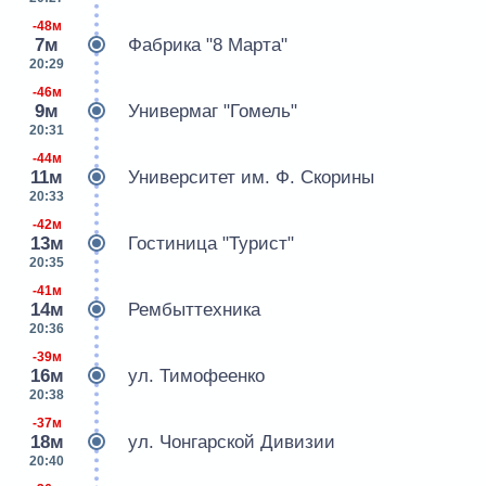
-48м
7м
Фабрика "8 Марта"
20:29
-46м
9м
Универмаг "Гомель"
20:31
-44м
11м
Университет им. Ф. Скорины
20:33
-42м
13м
Гостиница "Турист"
20:35
-41м
14м
Рембыттехника
20:36
-39м
16м
ул. Тимофеенко
20:38
-37м
18м
ул. Чонгарской Дивизии
20:40