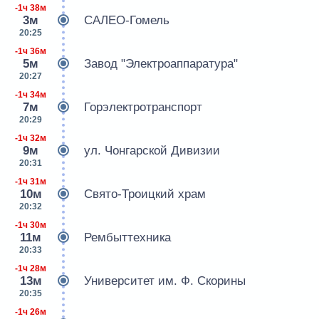
-1ч 38м
3м
САЛЕО-Гомель
20:25
-1ч 36м
5м
Завод "Электроаппаратура"
20:27
-1ч 34м
7м
Горэлектротранспорт
20:29
-1ч 32м
9м
ул. Чонгарской Дивизии
20:31
-1ч 31м
10м
Свято-Троицкий храм
20:32
-1ч 30м
11м
Рембыттехника
20:33
-1ч 28м
13м
Университет им. Ф. Скорины
20:35
-1ч 26м