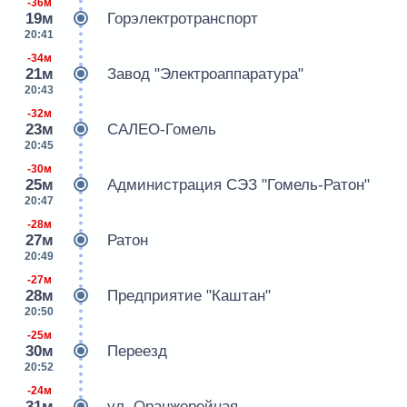
-36м
19м
Горэлектротранспорт
20:41
-34м
21м
Завод "Электроаппаратура"
20:43
-32м
23м
САЛЕО-Гомель
20:45
-30м
25м
Администрация СЭЗ "Гомель-Ратон"
20:47
-28м
27м
Ратон
20:49
-27м
28м
Предприятие "Каштан"
20:50
-25м
30м
Переезд
20:52
-24м
31м
ул. Оранжерейная