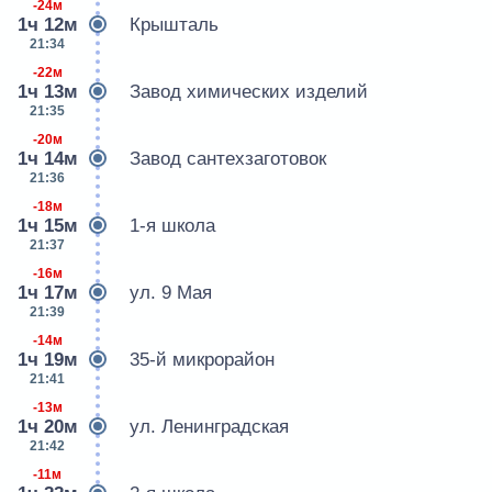
-24м
1ч 12м
Крышталь
21:34
-22м
1ч 13м
Завод химических изделий
21:35
-20м
1ч 14м
Завод сантехзаготовок
21:36
-18м
1ч 15м
1-я школа
21:37
-16м
1ч 17м
ул. 9 Мая
21:39
-14м
1ч 19м
35-й микрорайон
21:41
-13м
1ч 20м
ул. Ленинградская
21:42
-11м