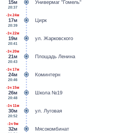
15м
Универмаг "Гомель"
20:37
-1ч 24м
17м
Цирк
20:39
-1ч 22м
19м
ул. Жарковского
20:41
-1ч 20м
21м
Площадь Ленина
20:43
-1ч 17м
24м
Коминтерн
20:46
-1ч 15м
26м
Школа №19
20:48
-1ч 11м
30м
ул. Луговая
20:52
-1ч 9м
32м
Мясокомбинат