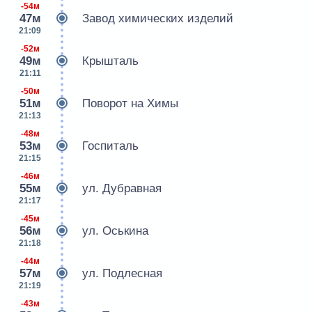
-54м
47м
Завод химических изделий
21:09
-52м
49м
Крышталь
21:11
-50м
51м
Поворот на Химы
21:13
-48м
53м
Госпиталь
21:15
-46м
55м
ул. Дубравная
21:17
-45м
56м
ул. Оськина
21:18
-44м
57м
ул. Подлесная
21:19
-43м