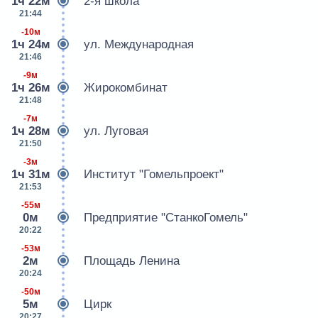
1ч 22м
2-я школа
21:44
-10м
1ч 24м
ул. Международная
21:46
-9м
1ч 26м
Жирокомбинат
21:48
-7м
1ч 28м
ул. Луговая
21:50
-3м
1ч 31м
Институт "Гомельпроект"
21:53
-55м
0м
Предприятие "СтанкоГомель"
20:22
-53м
2м
Площадь Ленина
20:24
-50м
5м
Цирк
20:27