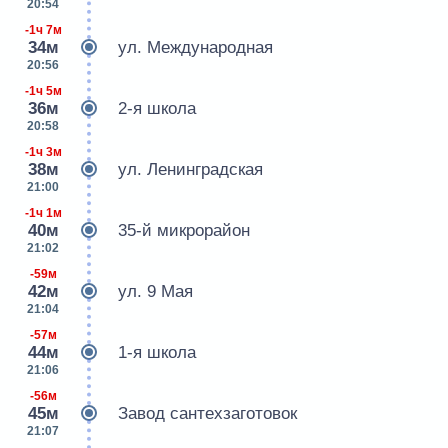
20:54
-1ч 7м
34м
ул. Международная
20:56
-1ч 5м
36м
2-я школа
20:58
-1ч 3м
38м
ул. Ленинградская
21:00
-1ч 1м
40м
35-й микрорайон
21:02
-59м
42м
ул. 9 Мая
21:04
-57м
44м
1-я школа
21:06
-56м
45м
Завод сантехзаготовок
21:07