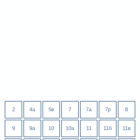
2
4а
5в
7
7а
7р
8
9
9а
10
10а
11
11б
11в