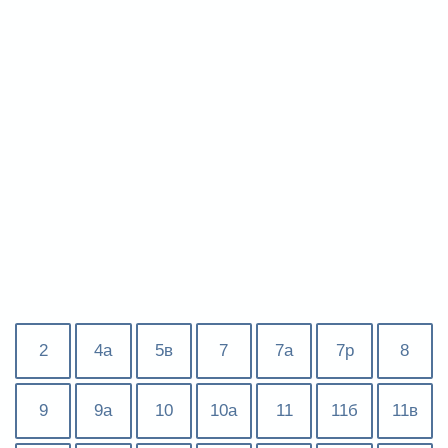
2
4а
5в
7
7а
7р
8
9
9а
10
10а
11
11б
11в