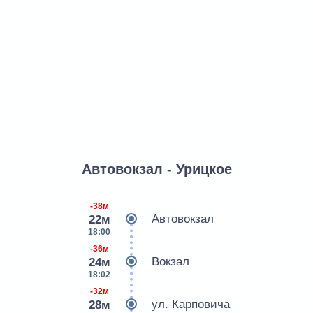
Автовокзал - Урицкое
-38м
Автовокзал
22м
18:00
-36м
Вокзал
24м
18:02
-32м
ул. Карповича
28м