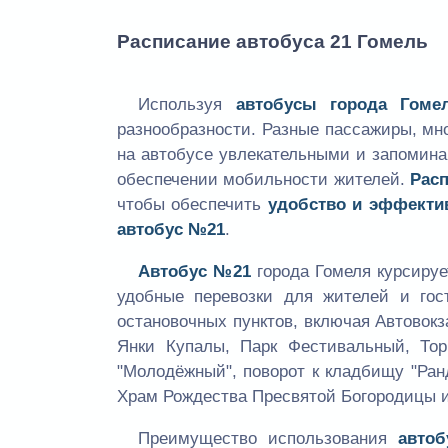
Расписание автобуса 21 Гомель
Используя
автобусы города Гоме
разнообразности. Разные пассажиры, мн
на автобусе увлекательными и запомин
обеспечении мобильности жителей.
Расп
чтобы обеспечить
удобство и эффекти
автобус №21
.
Автобус №21
города Гомеля курсируе
удобные перевозки для жителей и гос
остановочных пунктов, включая Автовокз
Янки Купалы, Парк Фестивальный, Тор
"Молодёжный", поворот к кладбищу "Ранд
Храм Рождества Пресвятой Богородицы и
Преимущество использования
авто