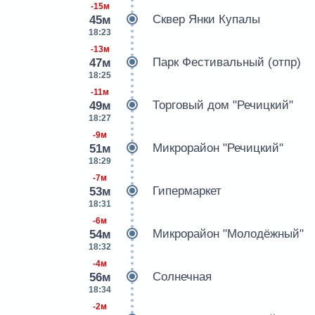
-15м
Сквер Янки Купалы
45м
18:23
-13м
Парк Фестивальный (отпр)
47м
18:25
-11м
Торговый дом "Речицкий"
49м
18:27
-9м
Микрорайон "Речицкий"
51м
18:29
-7м
Гипермаркет
53м
18:31
-6м
Микрорайон "Молодёжный"
54м
18:32
-4м
Солнечная
56м
18:34
-2м