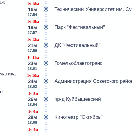
дж
-1ч 18м
Технический Университет им. Су
16м
17:54
-1ч 15м
Парк "Фестивальный"
19м
17:57
-1ч 13м
ДК "Фестивальный"
21м
17:59
-1ч 11м
Гомельоблавтотранс
23м
18:01
матика"
-1ч 10м
Администрация Советского райо
24м
18:02
ое
-1ч 8м
пр-д Куйбышевский
26м
18:04
-1ч 6м
Кинотеатр "Октябрь"
28м
18:06
-1ч 4м