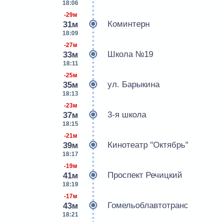
18:06
-29м
Коминтерн
31м
18:09
-27м
Школа №19
33м
18:11
-25м
ул. Барыкина
35м
18:13
-23м
3-я школа
37м
18:15
-21м
Кинотеатр "Октябрь"
39м
18:17
-19м
Проспект Речицкий
41м
18:19
-17м
Гомельоблавтотранс
43м
18:21