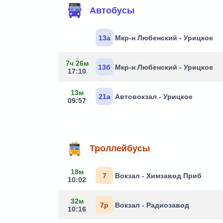
Автобусы
13а
Мкр-н Любенский - Урицкое
7ч 26м
13б
Мкр-н Любенский - Урицкое
17:10
13м
21а
Автовокзал - Урицкое
09:57
Троллейбусы
18м
7
Вокзал - Химзавод Приб
10:02
32м
7р
Вокзал - Радиозавод
10:16