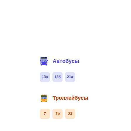
Фильтр маршрутов
Автобусы
13а
13б
21а
Троллейбусы
7
7р
23
Маршруты через остановку