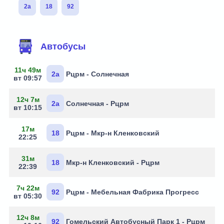
2а
18
92
Маршруты через остановку
Автобусы
11ч 49м
2а
Рцрм - Солнечная
вт 09:57
12ч 7м
2а
Солнечная - Рцрм
вт 10:15
17м
18
Рцрм - Мкр-н Кленковский
22:25
31м
18
Мкр-н Кленковский - Рцрм
22:39
7ч 22м
92
Рцрм - Мебельная Фабрика Прогресс
вт 05:30
12ч 8м
92
Гомельский Автобусный Парк 1 - Рцрм