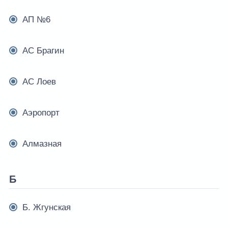
АП №6
АС Брагин
АС Лоев
Аэропорт
Алмазная
Б
Б. Жгунская