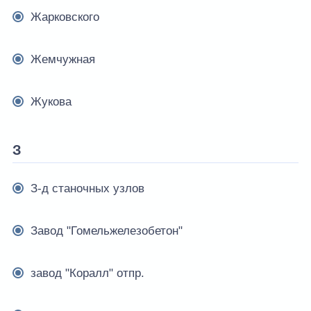
Жарковского
Жемчужная
Жукова
З
З-д станочных узлов
Завод "Гомельжелезобетон"
завод "Коралл" отпр.