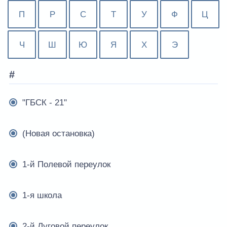
П
Р
С
Т
У
Ф
Ц
Ч
Ш
Ю
Я
Х
Э
#
"ГБСК - 21"
(Новая остановка)
1-й Полевой переулок
1-я школа
2-й Луговой переулок