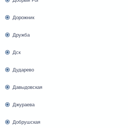
Добрый Рог
Дорожник
Дружба
Дск
Дударево
Давыдовская
Джураева
Добрушская