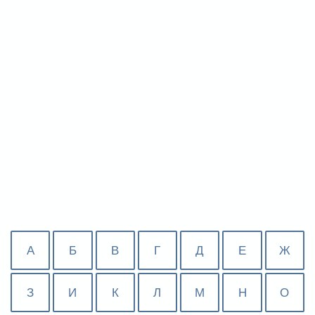
А
Б
В
Г
Д
Е
Ж
З
И
К
Л
М
Н
О