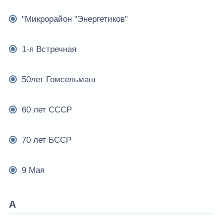
"Микрорайон "Энергетиков"
1-я Встречная
50лет Гомсельмаш
60 лет СССР
70 лет БССР
9 Мая
А