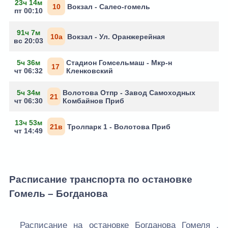
23ч 14м
10
Вокзал - Салео-гомель
пт 00:10
91ч 7м
10а
Вокзал - Ул. Оранжерейная
вс 20:03
5ч 36м
Стадион Гомсельмаш - Мкр-н
17
чт 06:32
Кленковский
5ч 34м
Волотова Отпр - Завод Самоходных
21
чт 06:30
Комбайнов Приб
13ч 53м
21в
Тролпарк 1 - Волотова Приб
чт 14:49
Расписание транспорта по остановке
Гомель – Богданова
Расписание на остановке Богданова Гомеля .