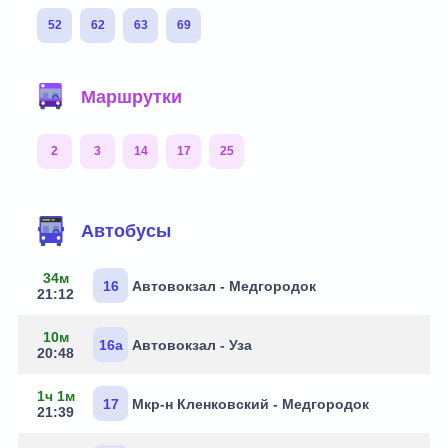
52
62
63
69
Маршрутки
2
3
14
17
25
Маршруты через остановку
Автобусы
34м
16
Автовокзал - Медгородок
21:12
10м
16а
Автовокзал - Уза
20:48
1ч 1м
17
Мкр-н Кленковский - Медгородок
21:39