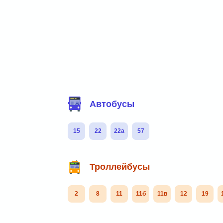
Фильтр маршрутов
Автобусы
15
22
22а
57
Троллейбусы
2
8
11
11б
11в
12
19
Маршруты через остановку