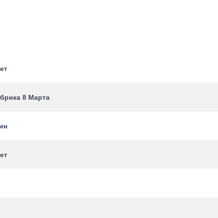
ет
абрика 8 Марта
ин
ет