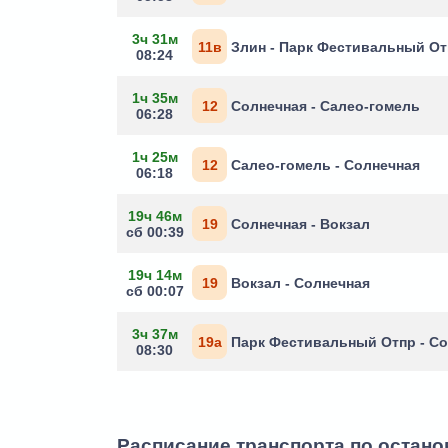
3ч 31м
11в
Злин - Парк Фестивальный От
08:24
1ч 35м
12
Солнечная - Салео-гомель
06:28
1ч 25м
12
Салео-гомель - Солнечная
06:18
19ч 46м
19
Солнечная - Вокзал
сб 00:39
19ч 14м
19
Вокзал - Солнечная
сб 00:07
3ч 37м
19а
Парк Фестивальный Отпр - С
08:30
Расписание транспорта по остано