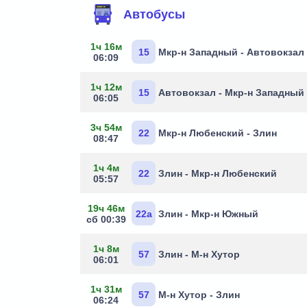
Автобусы
1ч 16м
15
Мкр-н Западный - Автовокзал
06:09
1ч 12м
15
Автовокзал - Мкр-н Западный
06:05
3ч 54м
22
Мкр-н Любенский - Злин
08:47
1ч 4м
22
Злин - Мкр-н Любенский
05:57
19ч 46м
22а
Злин - Мкр-н Южный
сб 00:39
1ч 8м
57
Злин - М-н Хутор
06:01
1ч 31м
57
М-н Хутор - Злин
06:24