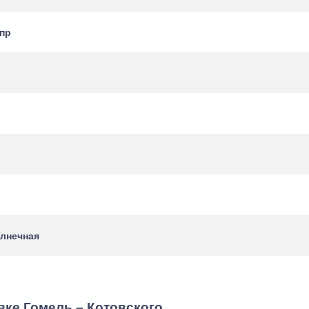
пр
олнечная
вке Гомель – Котовского