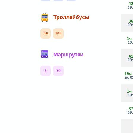
4
09
Троллейбусы
3
09
5в
103
1ч
10
Маршрутки
4
09
2
70
15ч
вс 0
1ч
10
3
09