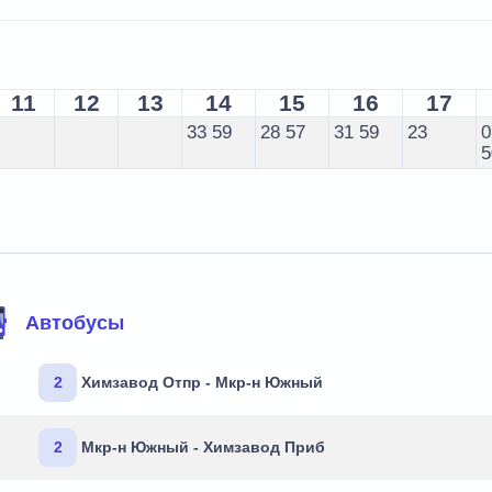
11
12
13
14
15
16
17
33
59
28
57
31
59
23
0
5
Автобусы
2
Химзавод Отпр - Мкр-н Южный
2
Мкр-н Южный - Химзавод Приб