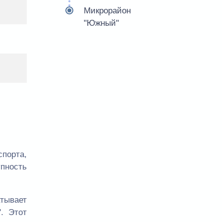
Микрорайон
"Южный"
порта,
упность
тывает
. Этот