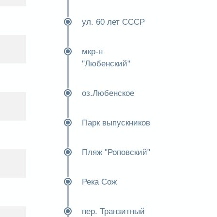
ул. 60 лет СССР
мкр-н
"Любенский"
оз.Любенское
Парк выпускников
Пляж "Роповский"
Река Сож
пер. Транзитный