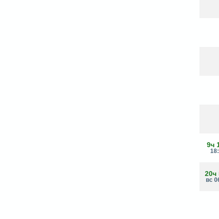
9ч 
18
20ч
вс 0