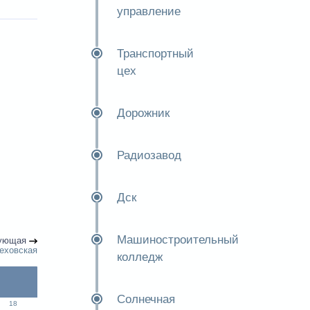
управление
Транспортный
цех
Дорожник
Радиозавод
Дск
Машиностроительный
ующая
реховская
колледж
Солнечная
18