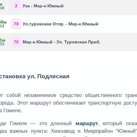
м
2
Уза - Мкр-н Южный
:18
58м
70
Ул.туровская Отпр. - Мкр-н Южный
:12
 1м
70
Мкр-н Южный - Ул. Туровская Приб.
:15
становка ул. Подлесная
т собой незаменимое средство общественного транс
города. Этот маршрут обеспечивает транспортную дост
в Гомеле.
оде Гомеле — это длинный
маршрут
, который охва
 два важных пункта: Химзавод и Микрорайон "Южный"