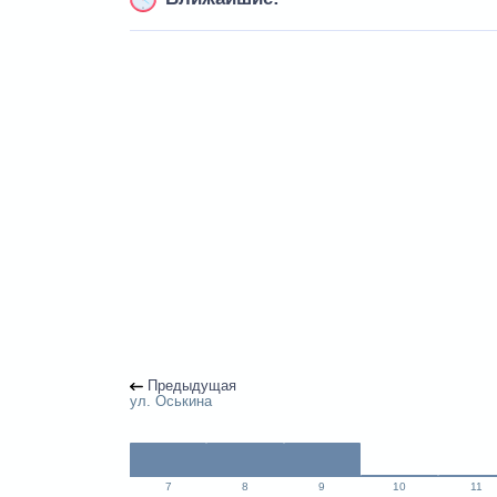
Предыдущая
ул. Оськина
7
8
9
10
11