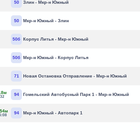
50
Злин - Мкр-н Южный
50
Мкр-н Южный - Злин
50б
Корпус Литья - Мкр-н Южный
50б
Мкр-н Южный - Корпус Литья
71
Новая Остановка Отправление - Мкр-н Южный
18м
94
Гомельский Автобусный Парк 1 - Мкр-н Южный
:32
 54м
94
Мкр-н Южный - Автопарк 1
6:08