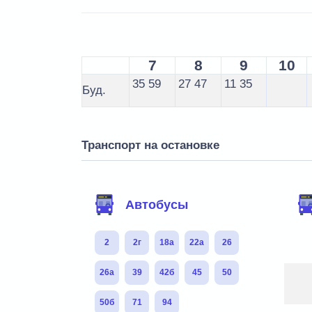
7
8
9
10
35
59
27
47
11
35
Буд.
Транспорт на остановке
Автобусы
2
2г
18а
22а
26
26а
39
42б
45
50
50б
71
94