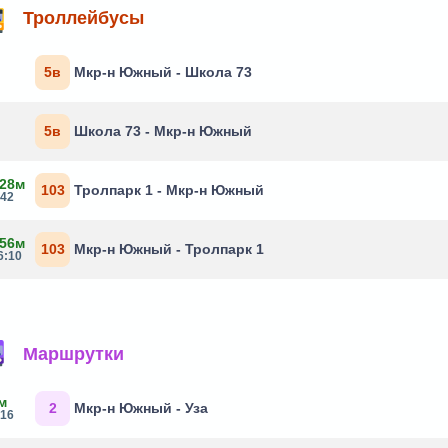
Троллейбусы
5в
Мкр-н Южный - Школа 73
5в
Школа 73 - Мкр-н Южный
 28м
103
Тролпарк 1 - Мкр-н Южный
:42
 56м
103
Мкр-н Южный - Тролпарк 1
6:10
Маршрутки
м
2
Мкр-н Южный - Уза
:16