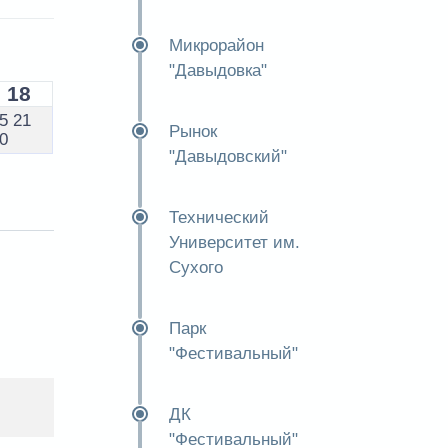
Микрорайон
"Давыдовка"
18
5
21
Рынок
0
"Давыдовский"
Технический
Университет им.
Сухого
Парк
"Фестивальный"
ДК
"Фестивальный"