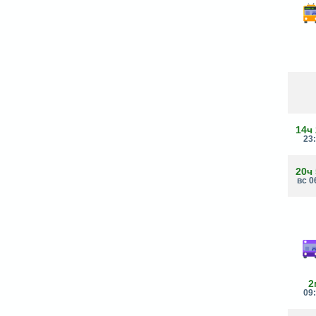
14ч
23
20ч
вс 0
2
09