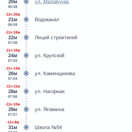
20м
ул. Малайчука
06:58
-11ч 20м
21м
Водоканал
06:59
-11ч 18м
22м
Лицей строителей
07:00
-11ч 16м
24м
ул. Крупской
07:02
-11ч 14м
26м
ул. Каменщикова
07:04
-11ч 11м
28м
ул. Нагорная
07:06
-11ч 10м
29м
ул. Яговкина
07:07
-11ч 8м
31м
Школа №54