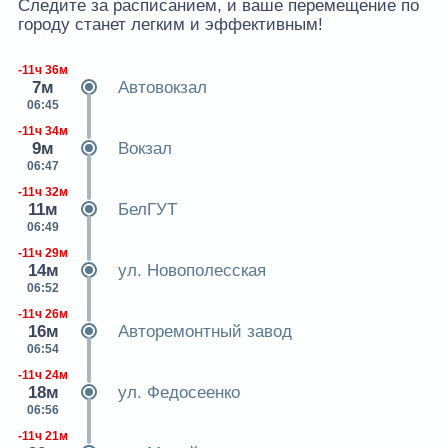
Следите за расписанием, и ваше перемещение по
городу станет легким и эффективным!
-11ч 36м
7м
Автовокзал
06:45
-11ч 34м
9м
Вокзал
06:47
-11ч 32м
11м
БелГУТ
06:49
-11ч 29м
14м
ул. Новополесская
06:52
-11ч 26м
16м
Авторемонтный завод
06:54
-11ч 24м
18м
ул. Федосеенко
06:56
-11ч 21м