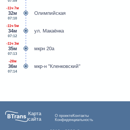
07:09
-11ч 7м
32м
Олимпийская
07:10
-11ч 5м
34м
ул. Макаёнка
07:12
-11ч 3м
35м
мкрн 20а
07:13
-28м
36м
мкр-н "Кленковский"
07:14
Карта
О проекте
Контакты
сайта
Конфиденциальность