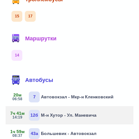
15
17
Маршрутки
14
Автобусы
20м
7
Автовокзал - Мкр-н Кленковский
06:58
7ч 41м
12б
М-н Хутор - Ул. Маневича
14:19
1ч 59м
43а
Большевик - Автовокзал
08:37