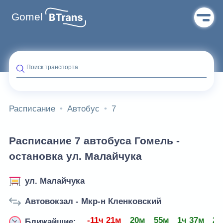
Gomel
Поиск транспорта
Расписание
Автобус
7
Расписание 7 автобуса Гомель -
остановка ул. Малайчука
ул. Малайчука
Автовокзал - Мкр-н Кленковский
-11ч 21м
20м
55м
1ч 37м
2ч
Ближайшие: