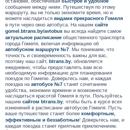
остановки, обеспечивая
быстрое и удобное
сообщение между ними. Путешествуя по этому
маршруту, вы не только экономите время, но и
можете насладиться
видами прекрасного Гомеля
в пути через окно автобуса. На нашем
сайте
gomel.btrans.by/avtobus
вы всегда найдете самое
актуальное расписание
общественного транспорта
города Гомеля, включая информацию об
автобусном маршруте №7
. Мы понимаем, что
точность и своевременность важны для вас,
поэтому наш сайт,
btrans.by
, обновляется
ежедневно, чтобы предоставлять вам всю
необходимую информацию для планирования
поездок по Гомелю. Доверьтесь нам, и каждая
поездка на
автобусе №7
станет сочетанием
удобства, экономии времени и возможности
насладиться красотой Гомеля в пути. Пользуйтесь
нашим
сайтом
btrans.by
, чтобы быть в курсе всех
изменений в расписании автобусов Гомеля. Пусть
ваше путешествие станет более
комфортным,
эффективным и беззаботным
! Доверьтесь нам, и
каждая поездка станет приятным приключением.