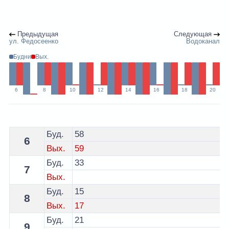
Предыдущая
Следующая
ул. Федосеенко
Водоканал
Будни
Вых.
6
8
10
12
14
16
18
20
Расписание 7 автобуса Гомель - остановка ул. Малай
Буд.
58
6
Вых.
59
Буд.
33
7
Вых.
Буд.
15
8
Вых.
17
Буд.
21
9