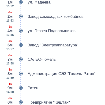
1м
ул. Фадеева
13:52
-8м
2м
Завод самоходных комбайнов
13:53
-6м
4м
ул. Героев Подпольщиков
13:55
-4м
6м
Завод "Электроаппаратура"
13:57
-3м
7м
САЛЕО-Гомель
13:58
-2м
8м
Администрация СЭЗ "Гомель-Ратон"
13:59
-1м
9м
Ратон
14:00
-9м
0м
Предприятие "Каштан"