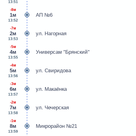
13:51
-8м
1м
АП №6
13:52
-7м
2м
ул. Нагорная
13:53
-5м
4м
Универсам "Брянский"
13:55
-4м
5м
ул. Свиридова
13:56
-3м
6м
ул. Макаёнка
13:57
-2м
7м
ул. Чечерская
13:58
-1м
8м
Микрорайон №21
13:59