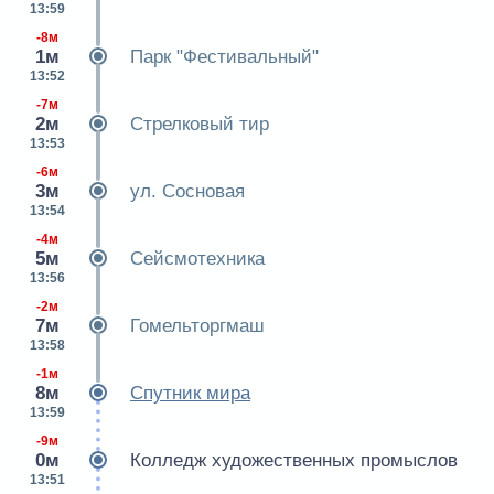
13:59
-8м
1м
Парк "Фестивальный"
13:52
-7м
2м
Стрелковый тир
13:53
-6м
3м
ул. Сосновая
13:54
-4м
5м
Сейсмотехника
13:56
-2м
7м
Гомельторгмаш
13:58
-1м
8м
Спутник мира
13:59
-9м
0м
Колледж художественных промыслов
13:51