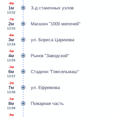
-8м
1м
З-д станочных узлов
13:52
-7м
2м
Магазин "1000 мелочей"
13:53
-6м
3м
ул. Бориса Царикова
13:54
-5м
4м
Рынок "Заводской"
13:55
-3м
6м
Стадион "Гомсельмаш"
13:57
-2м
7м
ул. Ефремова
13:58
-1м
8м
Пожарная часть
13:59
-9м