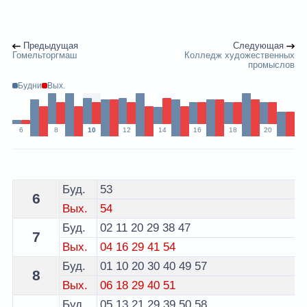
Предыдущая
Следующая
Гомельторгмаш
Колледж художественных
промыслов
Будни
Вых.
6
8
10
12
14
16
18
20
Расписание 25 маршрутки Гомель - остановка Спутни
Буд.
53
6
Вых.
54
Буд.
02
11
20
29
38
47
7
Вых.
04
16
29
41
54
Буд.
01
10
20
30
40
49
57
8
Вых.
06
18
29
40
51
Буд.
05
13
21
29
39
50
58