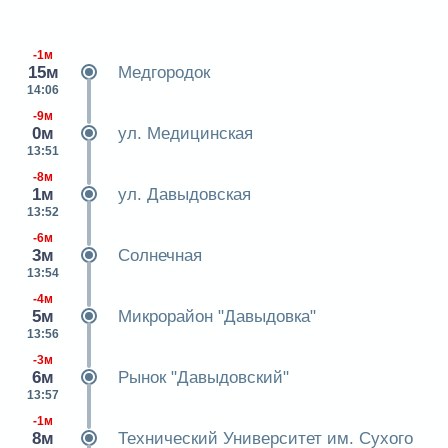
-1м
15м
Медгородок
14:06
-9м
0м
ул. Медицинская
13:51
-8м
1м
ул. Давыдовская
13:52
-6м
3м
Солнечная
13:54
-4м
5м
Микрорайон "Давыдовка"
13:56
-3м
6м
Рынок "Давыдовский"
13:57
-1м
8м
Технический Университет им. Сухого