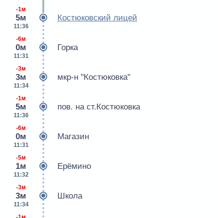
-1м
5м
Костюковский лицей
11:36
-6м
0м
Горка
11:31
-3м
3м
мкр-н "Костюковка"
11:34
-1м
5м
пов. на ст.Костюковка
11:36
-6м
0м
Магазин
11:31
-5м
1м
Ерёмино
11:32
-3м
3м
Школа
11:34
-1м