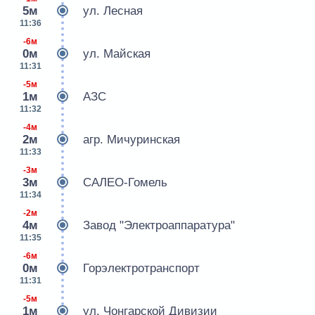
5м
ул. Лесная
11:36
-6м
0м
ул. Майская
11:31
-5м
1м
АЗС
11:32
-4м
2м
агр. Мичуринская
11:33
-3м
3м
САЛЕО-Гомель
11:34
-2м
4м
Завод "Электроаппаратура"
11:35
-6м
0м
Горэлектротранспорт
11:31
-5м
1м
ул. Чонгарской Дивизии