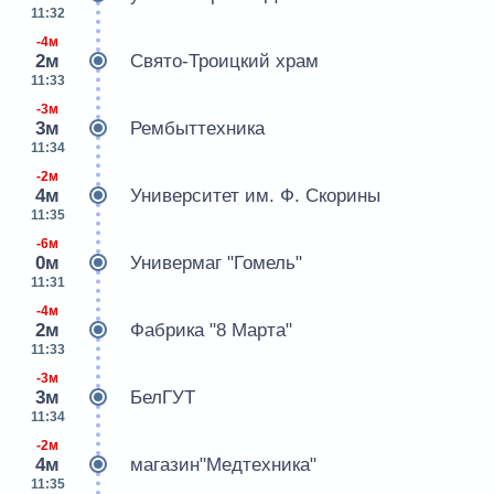
11:32
-4м
2м
Свято-Троицкий храм
11:33
-3м
3м
Рембыттехника
11:34
-2м
4м
Университет им. Ф. Скорины
11:35
-6м
0м
Универмаг "Гомель"
11:31
-4м
2м
Фабрика "8 Марта"
11:33
-3м
3м
БелГУТ
11:34
-2м
4м
магазин"Медтехника"
11:35