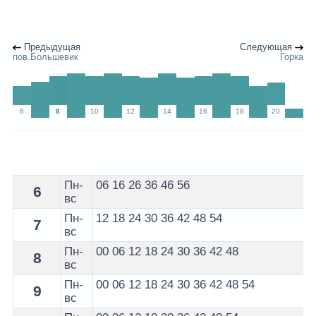
Предыдущая
Следующая
пов.Большевик
Горка
6
8
10
12
14
16
18
20
Расписание 34 маршрутки Гомель - остановка Костюк
Пн-
06
16
26
36
46
56
6
вс
Пн-
12
18
24
30
36
42
48
54
7
вс
Пн-
00
06
12
18
24
30
36
42
48
8
вс
Пн-
00
06
12
18
24
30
36
42
48
54
9
вс