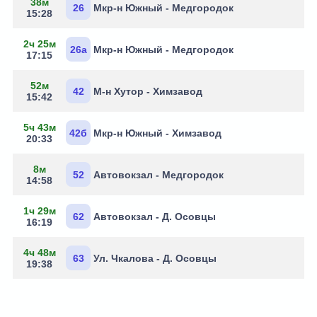
38м
26
Мкр-н Южный - Медгородок
15:28
2ч 25м
26а
Мкр-н Южный - Медгородок
17:15
52м
42
М-н Хутор - Химзавод
15:42
5ч 43м
42б
Мкр-н Южный - Химзавод
20:33
8м
52
Автовокзал - Медгородок
14:58
1ч 29м
62
Автовокзал - Д. Осовцы
16:19
4ч 48м
63
Ул. Чкалова - Д. Осовцы
19:38