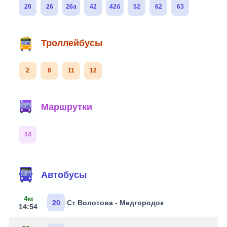
20
26
26а
42
42б
52
62
63
Троллейбусы
2
8
11
12
Маршрутки
14
Маршруты через остановку
Автобусы
4м
20
Ст Волотова - Медгородок
14:54