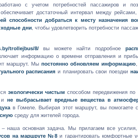
аботано с учетом потребностей пассажиров и поз
 обеспечивает достаточный интервал между рейсами,
ей способности добраться к месту назначения во
ыходные дни
, чтобы удовлетворить потребности пасса
by/trollejbus/8/
вы можете найти подробное
расп
ключает информацию о времени отправления и прибы
дит маршрут. Мы
постоянно обновляем информацию
туального расписания
и планировать свои поездки
на
тся
экологически чистым
способом передвижения по г
о и
не выбрасывает вредные вещества в атмосфе
духа
в Гомеле. Выбирая этот маршрут, вы помогаете с
асную
среду для жителей города.
 – наша основная задача. Мы прилагаем все усилия,
усов на маршруте №8
и гарантировать комфортные у