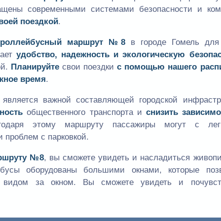
ащены современными системами безопасности и ком
воей поездкой
.
троллейбусный маршрут №8
в городе Гомель для
гает
удобство, надежность и экологическую безопа
ой.
Планируйте
свои поездки
с помощью нашего расп
ужное время
.
является важной составляющей городской инфрастр
ность
общественного транспорта и
снизить зависимо
годаря этому маршруту пассажиры могут с лег
и проблем с парковкой.
ршруту №8
, вы сможете увидеть и насладиться живоп
йбусы оборудованы большими окнами, которые поз
 видом за окном. Вы сможете увидеть и почувст