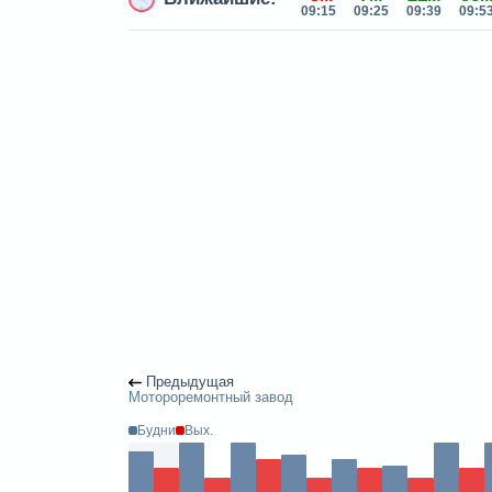
09:15
09:25
09:39
09:5
Предыдущая
Мотороремонтный завод
Будни
Вых.