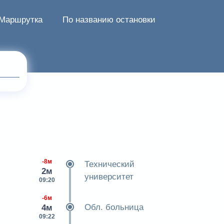
Маршрутка
По названию остановки
-8м
Технический
2м
университет
09:20
-6м
Обл. больница
4м
09:22