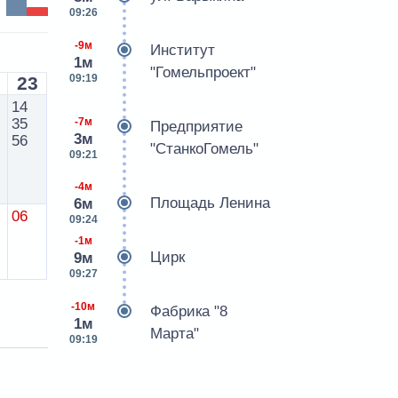
09:26
-9м
Институт
1м
"Гомельпроект"
09:19
23
14
-7м
35
Предприятие
3м
56
"СтанкоГомель"
09:21
-4м
Площадь Ленина
6м
06
09:24
-1м
Цирк
9м
09:27
-10м
Фабрика "8
1м
Марта"
09:19