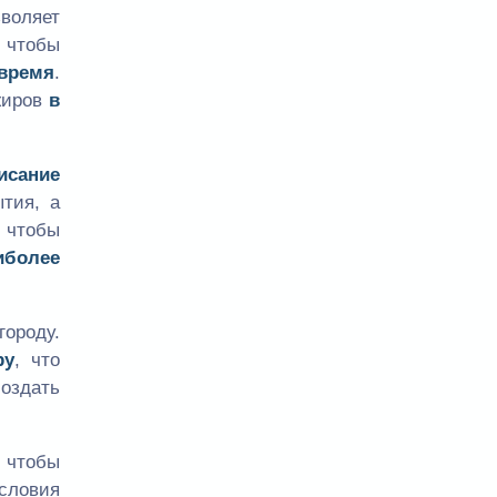
воляет
 чтобы
время
.
жиров
в
исание
тия, а
, чтобы
иболее
ороду.
ру
, что
оздать
 чтобы
словия