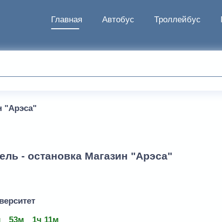
Главная
Автобус
Троллейбус
н "Арэса"
ель - остановка Магазин "Арэса"
верситет
м
53м
1ч 11м