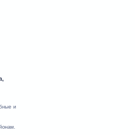
а,
обные и
йонам.