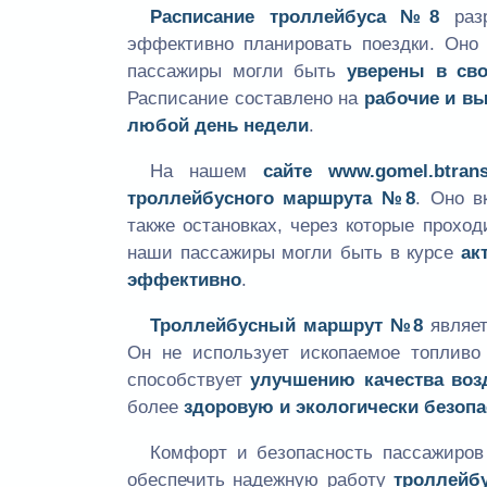
Расписание троллейбуса №8
разр
эффективно планировать поездки. Оно
пассажиры могли быть
уверены в сво
Расписание составлено на
рабочие и в
любой день недели
.
На нашем
сайте
www.gomel.btrans.
троллейбусного маршрута №8
. Оно в
также остановках, через которые прохо
наши пассажиры могли быть в курсе
ак
эффективно
.
Троллейбусный маршрут №8
являе
Он не использует ископаемое топлив
способствует
улучшению качества воз
более
здоровую и экологически безоп
Комфорт и безопасность пассажиров
обеспечить надежную работу
троллейб