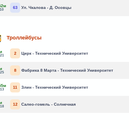
52м
63
Ул. Чкалова - Д. Осовцы
:10
Троллейбусы
м
2
Цирк - Технический Университет
:21
м
8
Фабрика 8 Марта - Технический Университет
:25
55м
11
Злин - Технический Университет
:13
м
12
Салео-гомель - Солнечная
:18