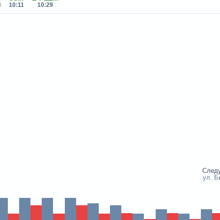
3
10:11
10:29
След
ул. Б