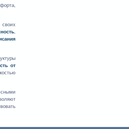
форта,
 своих
сность
,
исания
уктуры
сть от
костью
исными
воляют
вовать