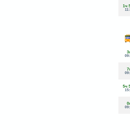
1ч 
11
3
09
7
09
5ч 
15
0
09