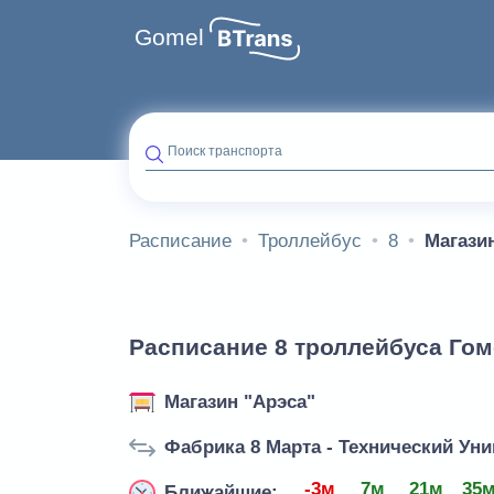
Gomel
Поиск транспорта
Расписание
Троллейбус
8
Магази
Расписание 8 троллейбуса Гом
Магазин "Арэса"
Фабрика 8 Марта - Технический Уни
-3м
7м
21м
35
Ближайшие: