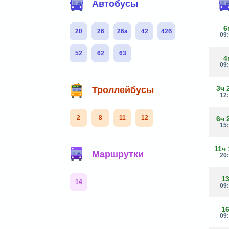
Автобусы
6
20
26
26а
42
42б
09
52
62
63
4
09
3ч 
Троллейбусы
12
2
8
11
12
6ч 
15
11ч
Маршрутки
20
1
14
09
1
09