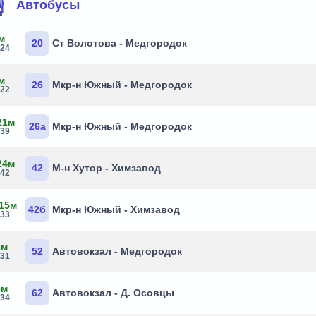
Автобусы
м
20
Ст Волотова - Медгородок
:24
м
26
Мкр-н Южный - Медгородок
:22
21м
26а
Мкр-н Южный - Медгородок
:39
24м
42
М-н Хутор - Химзавод
:42
 15м
42б
Мкр-н Южный - Химзавод
:33
3м
52
Автовокзал - Медгородок
:31
6м
62
Автовокзал - Д. Осовцы
:34