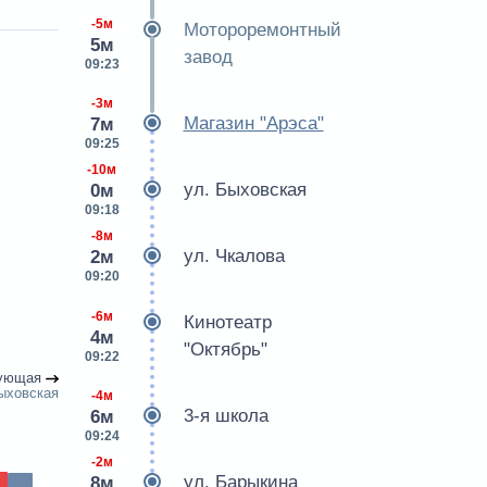
-5м
Мотороремонтный
5м
завод
09:23
-3м
Магазин "Арэса"
7м
09:25
-10м
ул. Быховская
0м
09:18
-8м
ул. Чкалова
2м
09:20
-6м
Кинотеатр
4м
"Октябрь"
09:22
ующая
ыховская
-4м
3-я школа
6м
09:24
-2м
ул. Барыкина
8м