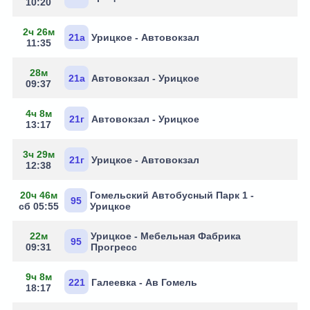
10:20
2ч 26м
21а
Урицкое - Автовокзал
11:35
28м
21а
Автовокзал - Урицкое
09:37
4ч 8м
21г
Автовокзал - Урицкое
13:17
3ч 29м
21г
Урицкое - Автовокзал
12:38
20ч 46м
Гомельский Автобусный Парк 1 -
95
сб 05:55
Урицкое
22м
Урицкое - Мебельная Фабрика
95
09:31
Прогресс
9ч 8м
221
Галеевка - Ав Гомель
18:17