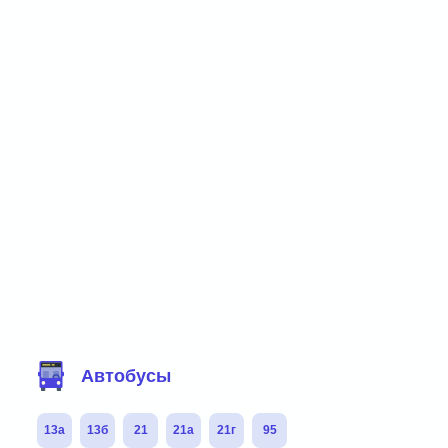
Фильтр маршрутов
Автобусы
13а
13б
21
21а
21г
95