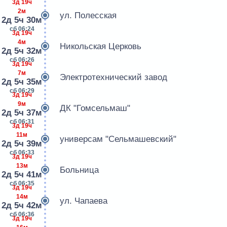
3д 19ч
2м
ул. Полесская
2д 5ч 30м
сб 06:24
3д 19ч
4м
Никольская Церковь
2д 5ч 32м
сб 06:26
3д 19ч
7м
Электротехнический завод
2д 5ч 35м
сб 06:29
3д 19ч
9м
ДК "Гомсельмаш"
2д 5ч 37м
сб 06:31
3д 19ч
11м
универсам "Сельмашевский"
2д 5ч 39м
сб 06:33
3д 19ч
13м
Больница
2д 5ч 41м
сб 06:35
3д 19ч
14м
ул. Чапаева
2д 5ч 42м
сб 06:36
3д 19ч