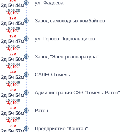
16м
ул. Фадеева
2д 5ч 44м
сб 06:38
3д 19ч
17м
Завод самоходных комбайнов
2д 5ч 45м
сб 06:39
3д 19ч
19м
ул. Героев Подпольщиков
2д 5ч 47м
сб 06:41
3д 19ч
22м
Завод "Электроаппаратура"
2д 5ч 50м
сб 06:44
3д 19ч
24м
САЛЕО-Гомель
2д 5ч 52м
сб 06:46
3д 19ч
26м
Администрация СЭЗ "Гомель-Ратон"
2д 5ч 54м
сб 06:48
3д 19ч
28м
Ратон
2д 5ч 56м
сб 06:50
3д 19ч
29м
Предприятие "Каштан"
2д 5ч 57м