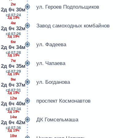
2м
ул. Героев Подпольщиков
2д 6ч 30м
сб 07:24
3д 19ч
4м
Завод самоходных комбайнов
2д 6ч 32м
сб 07:26
3д 19ч
6м
ул. Фадеева
2д 6ч 34м
сб 07:28
3д 19ч
7м
ул. Чапаева
2д 6ч 35м
сб 07:29
3д 19ч
9м
ул. Богданова
2д 6ч 37м
сб 07:31
3д 19ч
12м
проспект Космонавтов
2д 6ч 40м
сб 07:34
3д 19ч
14м
ДК Гомсельмаша
2д 6ч 42м
сб 07:36
3д 19ч
18м