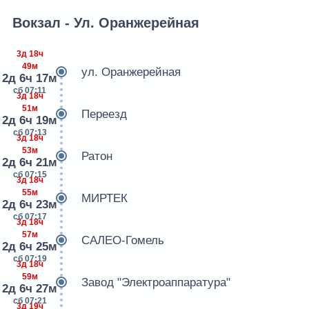
Вокзал - Ул. Оранжерейная
3д 18ч
49м
ул. Оранжерейная
2д 6ч 17м
сб 07:11
3д 18ч
51м
Переезд
2д 6ч 19м
сб 07:13
3д 18ч
53м
Ратон
2д 6ч 21м
сб 07:15
3д 18ч
55м
МИРТЕК
2д 6ч 23м
сб 07:17
3д 18ч
57м
САЛЕО-Гомель
2д 6ч 25м
сб 07:19
3д 18ч
59м
Завод "Электроаппаратура"
2д 6ч 27м
сб 07:21
3д 19ч