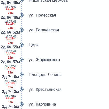
Никольская Церковь
2д 6ч 46м
сб 07:40
3д 19ч
21м
ул. Полесская
2д 6ч 49м
сб 07:43
3д 19ч
24м
ул. Рогачёвская
2д 6ч 52м
сб 07:46
3д 19ч
27м
Цирк
2д 6ч 55м
сб 07:49
3д 19ч
29м
ул. Жарковского
2д 6ч 57м
сб 07:51
3д 19ч
32м
Площадь Ленина
2д 7ч 0м
сб 07:54
3д 19ч
35м
ул. Крестьянская
2д 7ч 3м
сб 07:57
3д 19ч
37м
ул. Карповича
2д 7ч 5м