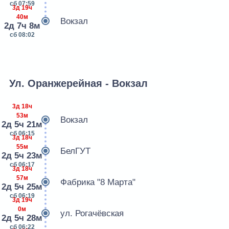
сб 07:59
3д 19ч
40м
Вокзал
2д 7ч 8м
сб 08:02
Ул. Оранжерейная - Вокзал
3д 18ч
53м
Вокзал
2д 5ч 21м
сб 06:15
3д 18ч
55м
БелГУТ
2д 5ч 23м
сб 06:17
3д 18ч
57м
Фабрика "8 Марта"
2д 5ч 25м
сб 06:19
3д 19ч
0м
ул. Рогачёвская
2д 5ч 28м
сб 06:22