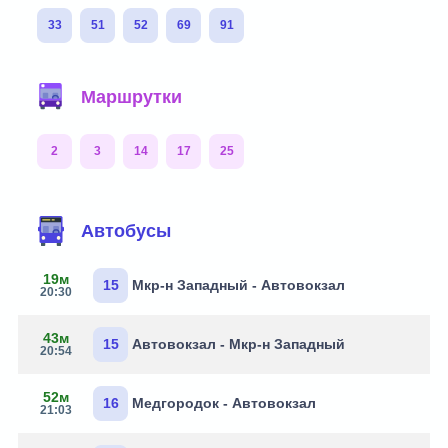
33
51
52
69
91
Маршрутки
2
3
14
17
25
Автобусы
19м
15
Мкр-н Западный - Автовокзал
20:30
43м
15
Автовокзал - Мкр-н Западный
20:54
52м
16
Медгородок - Автовокзал
21:03