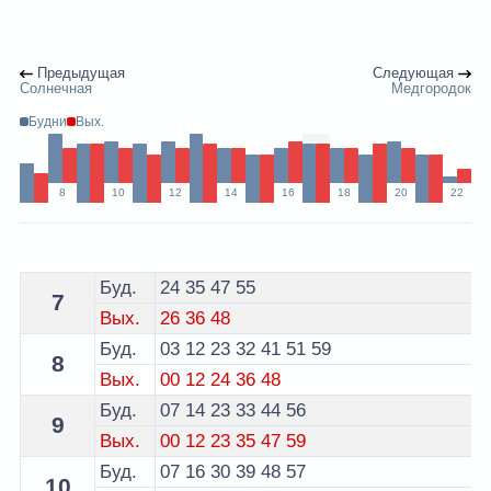
Предыдущая
Следующая
Солнечная
Медгородок
Будни
Вых.
8
10
12
14
16
18
20
22
Расписание 25 маршрутки Гомель - остановка Онколо
Буд.
24
35
47
55
7
Вых.
26
36
48
Буд.
03
12
23
32
41
51
59
8
Вых.
00
12
24
36
48
Буд.
07
14
23
33
44
56
9
Вых.
00
12
23
35
47
59
Буд.
07
16
30
39
48
57
10