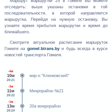
Маршрут маршрутки 25 в Гомеле Вы можете
отследить: выше указаны остановки в той
последовательности, в которой направляется
маршрутка. Перейдя на нужную остановку, Вы
узнаете время прибытия маршрутки и время до
ближайшего.
Смотрите актуальное расписание маршруток
Гомеля на
gomel.btrans.by
и будь всегда в курсе
новостей транспорта Гомеля.
-4м
10м
мкр-н "Кленковский"
20:21
-3м
11м
Микрорайон №21
20:22
-1м
13м
20а микрорайон
20:24