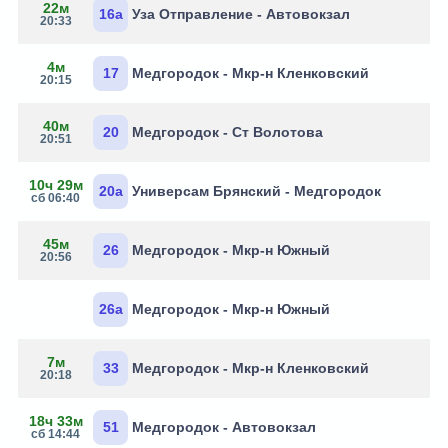
22м
16а
Уза Отправление - Автовокзал
20:33
4м
17
Медгородок - Мкр-н Кленковский
20:15
40м
20
Медгородок - Ст Волотова
20:51
10ч 29м
20а
Универсам Брянский - Медгородок
сб 06:40
45м
26
Медгородок - Мкр-н Южный
20:56
26а
Медгородок - Мкр-н Южный
7м
33
Медгородок - Мкр-н Кленковский
20:18
18ч 33м
51
Медгородок - Автовокзал
сб 14:44