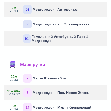
2м
52
Медгородок - Автовокзал
20:13
69
Медгородок - Ул. Оранжерейная
Гомельский Автобусный Парк 1 -
91
Медгородок
Маршрутки
22м
2
Мкр-н Южный - Уза
20:33
11ч 46м
3
Медгородок - Пос. Новая Жизнь
сб 07:57
3м
14
Медгородок - Мкр-н Кленковский
20:14