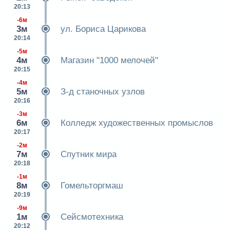
20:13
-6м
3м
ул. Бориса Царикова
20:14
-5м
4м
Магазин "1000 мелочей"
20:15
-4м
5м
З-д станочных узлов
20:16
-3м
6м
Колледж художественных промыслов
20:17
-2м
7м
Спутник мира
20:18
-1м
8м
Гомельторгмаш
20:19
-9м
1м
Сейсмотехника
20:12