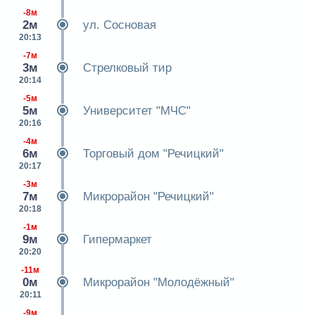
-8м
2м
ул. Сосновая
20:13
-7м
3м
Стрелковый тир
20:14
-5м
5м
Университет "МЧС"
20:16
-4м
6м
Торговый дом "Речицкий"
20:17
-3м
7м
Микрорайон "Речицкий"
20:18
-1м
9м
Гипермаркет
20:20
-11м
0м
Микрорайон "Молодёжный"
20:11
-9м