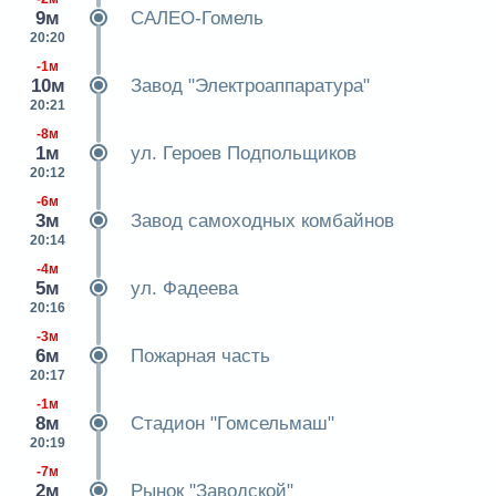
9м
САЛЕО-Гомель
20:20
-1м
10м
Завод "Электроаппаратура"
20:21
-8м
1м
ул. Героев Подпольщиков
20:12
-6м
3м
Завод самоходных комбайнов
20:14
-4м
5м
ул. Фадеева
20:16
-3м
6м
Пожарная часть
20:17
-1м
8м
Стадион "Гомсельмаш"
20:19
-7м
2м
Рынок "Заводской"