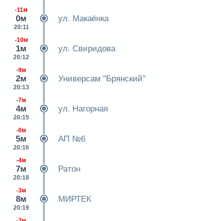
-11м
0м
ул. Макаёнка
20:11
-10м
1м
ул. Свиридова
20:12
-9м
2м
Универсам "Брянский"
20:13
-7м
4м
ул. Нагорная
20:15
-6м
5м
АП №6
20:16
-4м
7м
Ратон
20:18
-3м
8м
МИРТЕК
20:19
-2м