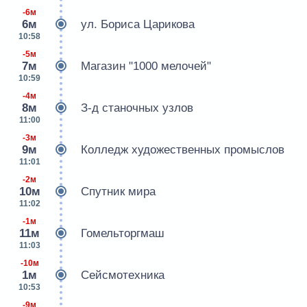
-6м
6м
ул. Бориса Царикова
10:58
-5м
7м
Магазин "1000 мелочей"
10:59
-4м
8м
З-д станочных узлов
11:00
-3м
9м
Колледж художественных промыслов
11:01
-2м
10м
Спутник мира
11:02
-1м
11м
Гомельторгмаш
11:03
-10м
1м
Сейсмотехника
10:53
-9м