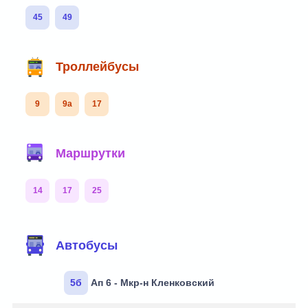
45
49
Троллейбусы
9
9а
17
Маршрутки
14
17
25
Автобусы
5б
Ап 6 - Мкр-н Кленковский