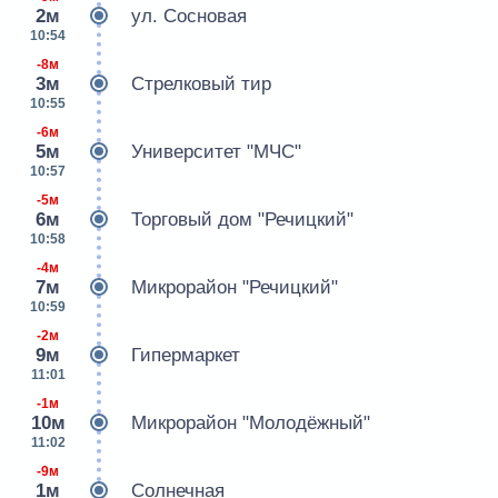
2м
ул. Сосновая
10:54
-8м
3м
Стрелковый тир
10:55
-6м
5м
Университет "МЧС"
10:57
-5м
6м
Торговый дом "Речицкий"
10:58
-4м
7м
Микрорайон "Речицкий"
10:59
-2м
9м
Гипермаркет
11:01
-1м
10м
Микрорайон "Молодёжный"
11:02
-9м
1м
Солнечная