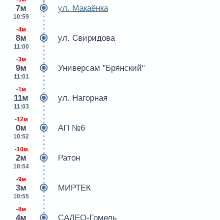
7м
ул. Макаёнка
10:59
-4м
8м
ул. Свиридова
11:00
-3м
9м
Универсам "Брянский"
11:01
-1м
11м
ул. Нагорная
11:03
-12м
0м
АП №6
10:52
-10м
2м
Ратон
10:54
-9м
3м
МИРТЕК
10:55
-8м
4м
САЛЕО-Гомель