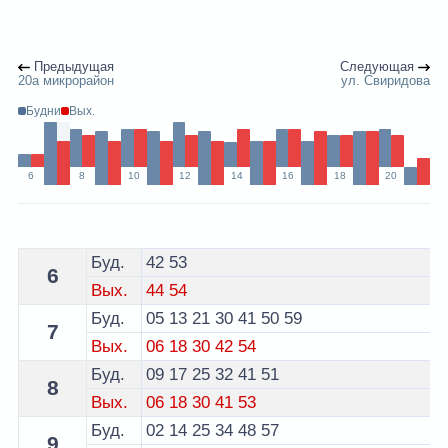
Предыдущая
Следующая
20а микрорайон
ул. Свиридова
Будни
Вых.
6
8
10
12
14
16
18
20
Расписание 25 маршрутки Гомель - остановка ул. Мак
Буд.
42
53
6
Вых.
44
54
Буд.
05
13
21
30
41
50
59
7
Вых.
06
18
30
42
54
Буд.
09
17
25
32
41
51
8
Вых.
06
18
30
41
53
Буд.
02
14
25
34
48
57
9