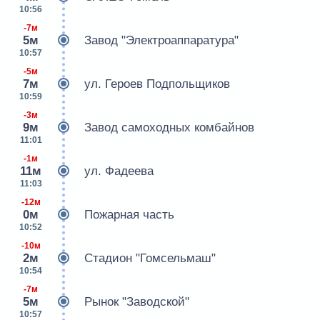
10:56
-7м
5м
Завод "Электроаппаратура"
10:57
-5м
7м
ул. Героев Подпольщиков
10:59
-3м
9м
Завод самоходных комбайнов
11:01
-1м
11м
ул. Фадеева
11:03
-12м
0м
Пожарная часть
10:52
-10м
2м
Стадион "Гомсельмаш"
10:54
-7м
5м
Рынок "Заводской"
10:57